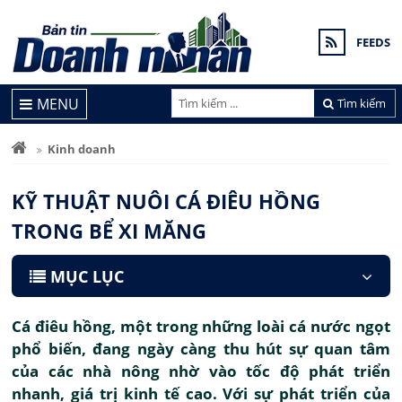
FEEDS
MENU
Tìm kiếm
Kinh doanh
KỸ THUẬT NUÔI CÁ ĐIÊU HỒNG
TRONG BỂ XI MĂNG
MỤC LỤC
Cá điêu hồng, một trong những loài cá nước ngọt
phổ biến, đang ngày càng thu hút sự quan tâm
của các nhà nông nhờ vào tốc độ phát triển
nhanh, giá trị kinh tế cao. Với sự phát triển của