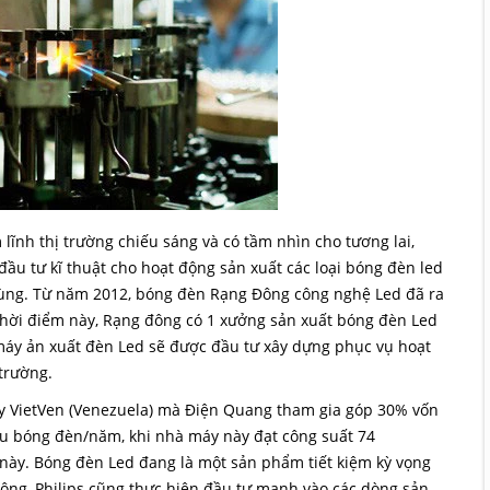
lĩnh thị trường chiếu sáng và có tầm nhìn cho tương lai,
ầu tư kĩ thuật cho hoạt động sản xuất các loại bóng đèn led
dùng. Từ năm 2012, bóng đèn Rạng Đông công nghệ Led đã ra
thời điểm này, Rạng đông có 1 xưởng sản xuất bóng đèn Led
máy ản xuất đèn Led sẽ được đầu tư xây dựng phục vụ hoạt
trường.
y VietVen (Venezuela) mà Điện Quang tham gia góp 30% vốn
iệu bóng đèn/năm, khi nhà máy này đạt công suất 74
 này. Bóng đèn Led đang là một sản phẩm tiết kiệm kỳ vọng
ông, Philips cũng thực hiện đầu tư mạnh vào các dòng sản