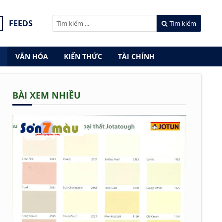
FEEDS
Tìm kiếm
VĂN HÓA
KIẾN THỨC
TÀI CHÍNH
BÀI XEM NHIỀU