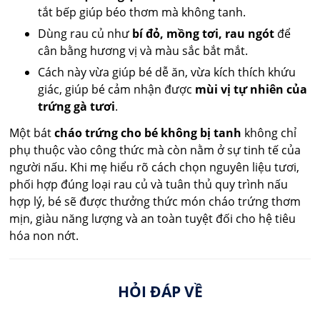
tắt bếp giúp béo thơm mà không tanh.
Dùng rau củ như
bí đỏ, mồng tơi, rau ngót
để
cân bằng hương vị và màu sắc bắt mắt.
Cách này vừa giúp bé dễ ăn, vừa kích thích khứu
giác, giúp bé cảm nhận được
mùi vị tự nhiên của
trứng gà tươi
.
Một bát
cháo trứng cho bé không bị tanh
không chỉ
phụ thuộc vào công thức mà còn nằm ở sự tinh tế của
người nấu. Khi mẹ hiểu rõ cách chọn nguyên liệu tươi,
phối hợp đúng loại rau củ và tuân thủ quy trình nấu
hợp lý, bé sẽ được thưởng thức món cháo trứng thơm
mịn, giàu năng lượng và an toàn tuyệt đối cho hệ tiêu
hóa non nớt.
HỎI ĐÁP VỀ