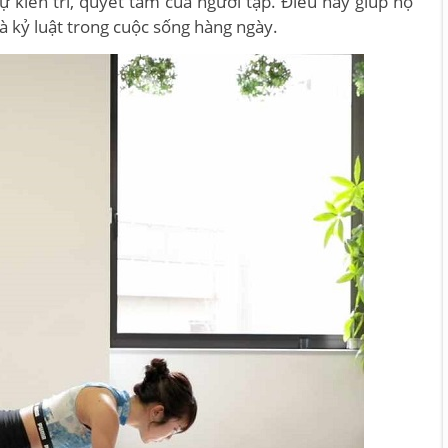
ự kiên trì, quyết tâm của người tập. Điều này giúp họ
à kỷ luật trong cuộc sống hàng ngày.