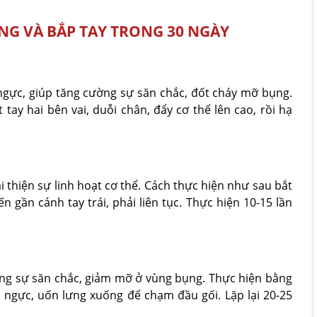
NG VÀ BẮP TAY TRONG 30 NGÀY
ngực, giúp tăng cường sự săn chắc, đốt cháy mỡ bụng.
tay hai bên vai, duỗi chân, đẩy cơ thể lên cao, rồi hạ
i thiện sự linh hoạt cơ thể. Cách thực hiện như sau bắt
n gần cánh tay trái, phải liên tục. Thực hiện 10-15 lần
ờng sự săn chắc, giảm mỡ ở vùng bụng. Thực hiện bằng
c ngực, uốn lưng xuống để chạm đầu gối. Lặp lại 20-25