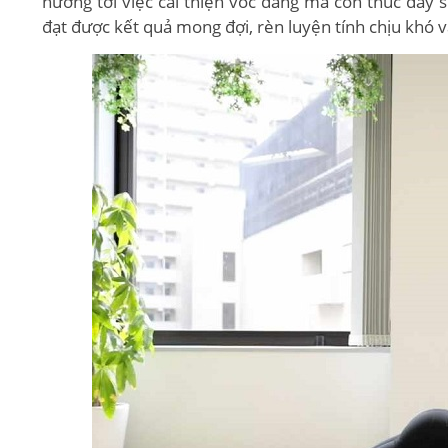
hướng tới việc cải thiện vóc dáng mà còn thúc đẩy s
đạt được kết quả mong đợi, rèn luyện tính chịu khó v