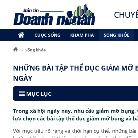
CHUY
CUỘC SỐNG
KHÁM PHÁ
SỐNG KHỎE
Sống khỏe
NHỮNG BÀI TẬP THỂ DỤC GIẢM MỠ 
NGÀY
MỤC LỤC
Trong xã hội ngày nay, nhu cầu giảm mỡ bụng, 
lựa chọn các bài tập thể dục giảm mỡ bụng và b
Với mục tiêu rõ ràng và thời hạn cụ thể, những bà