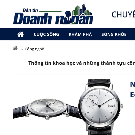
CHUY
CUỘC SỐNG
KHÁM PHÁ
SỐNG KHỎE
Công nghệ
Thông tin khoa học và những thành tựu côn
N
E