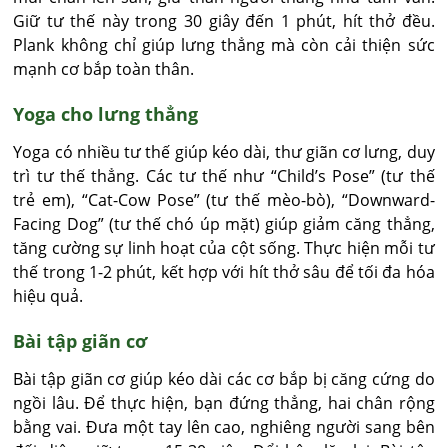
Giữ tư thế này trong 30 giây đến 1 phút, hít thở đều.
Plank không chỉ giúp lưng thẳng mà còn cải thiện sức
mạnh cơ bắp toàn thân.
Yoga cho lưng thẳng
Yoga có nhiều tư thế giúp kéo dài, thư giãn cơ lưng, duy
trì tư thế thẳng. Các tư thế như “Child’s Pose” (tư thế
trẻ em), “Cat-Cow Pose” (tư thế mèo-bò), “Downward-
Facing Dog” (tư thế chó úp mặt) giúp giảm căng thẳng,
tăng cường sự linh hoạt của cột sống. Thực hiện mỗi tư
thế trong 1-2 phút, kết hợp với hít thở sâu để tối đa hóa
hiệu quả.
Bài tập giãn cơ
Bài tập giãn cơ giúp kéo dài các cơ bắp bị căng cứng do
ngồi lâu. Để thực hiện, bạn đứng thẳng, hai chân rộng
bằng vai. Đưa một tay lên cao, nghiêng người sang bên