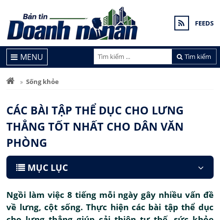
FEEDS
MENU
Tìm kiếm
Sống khỏe
CÁC BÀI TẬP THỂ DỤC CHO LƯNG
THẲNG TỐT NHẤT CHO DÂN VĂN
PHÒNG
MỤC LỤC
Ngồi làm việc 8 tiếng mỗi ngày gây nhiều vấn đề
về lưng, cột sống. Thực hiện các bài tập thể dục
cho lưng thẳng giúp cải thiện tư thế, sức khỏe